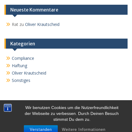
Neueste Kommentare
Rat
zu
Oliver Krautscheid
Kategorien
Compliance
Haftung
Oliver Krautscheid
Sonstiges
Wir benutzen Cookies um die Nutzerfreundlichkeit
der Webseite zu verbessen. Durch Deinen Besuch
Copyright @ 2016 Oliver Krautscheid
stimmst Du dem zu.
Proudly powered by WordPress
|
Education Hub by
WEN
Themes
Verstanden
Weitere Informationen