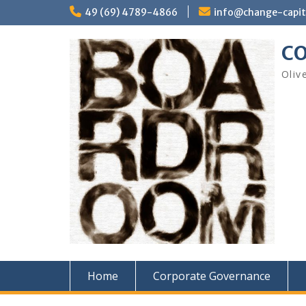
Skip
49 (69) 4789-4866
info@change-capit
to
content
CO
Oliv
Home
Corporate Governance