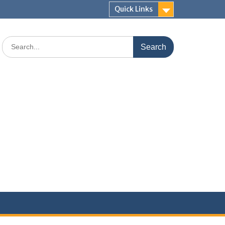
Quick Links
Search
for: