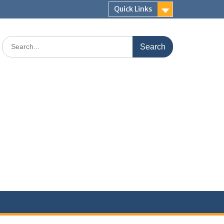
Quick Links
Search
for: