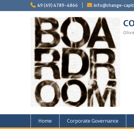
Skip
49 (69) 4789-4866
info@change-capit
to
content
CO
Oliv
Home
Corporate Governance