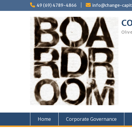
Skip
49 (69) 4789-4866
info@change-capit
to
content
CO
Oliv
Home
Corporate Governance