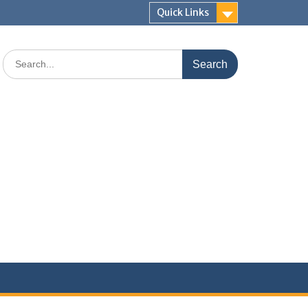
Quick Links
Search
for: